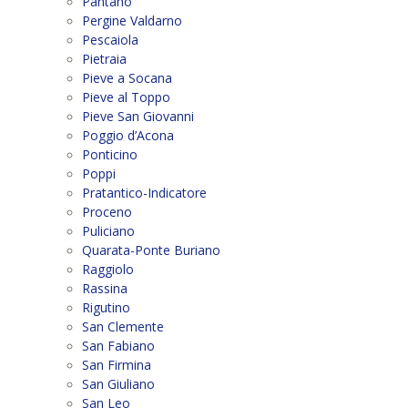
Pantano
Pergine Valdarno
Pescaiola
Pietraia
Pieve a Socana
Pieve al Toppo
Pieve San Giovanni
Poggio d’Acona
Ponticino
Poppi
Pratantico-Indicatore
Proceno
Puliciano
Quarata-Ponte Buriano
Raggiolo
Rassina
Rigutino
San Clemente
San Fabiano
San Firmina
San Giuliano
San Leo