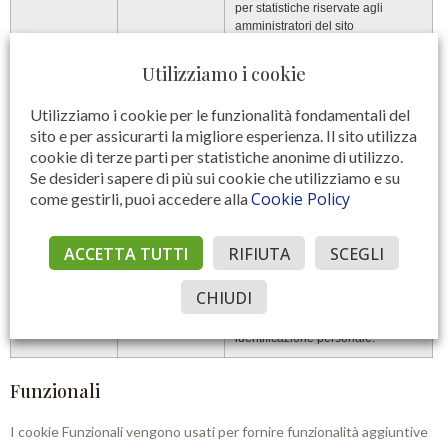
per statistiche riservate agli
amministratori del sito
_pk_ses.*.*
1 Hour
Cookie di prima parte per
Utilizziamo i cookie
statistiche di utilizzo che raccoglie
dati anonimi e in forma aggregata
Utilizziamo i cookie per le funzionalità fondamentali del
per statistiche riservate agli
sito e per assicurarti la migliore esperienza. Il sito utilizza
amministratori del sito
cookie di terze parti per statistiche anonime di utilizzo.
Se desideri sapere di più sui cookie che utilizziamo e su
__cfduid
1 month
Il cookie viene utilizzato dai servizi
cdn come CloudFare per
Cookie Policy
come gestirli, puoi accedere alla
identificare i singoli client dietro
un indirizzo IP condiviso e
applicare le impostazioni di
ACCETTA TUTTI
RIFIUTA
SCEGLI
sicurezza su base client. Non
corrisponde a nessun ID utente
CHIUDI
nell’applicazione Web e non
memorizza alcuna informazione di
identificazione personale.
Funzionali
I cookie Funzionali vengono usati per fornire funzionalità aggiuntive