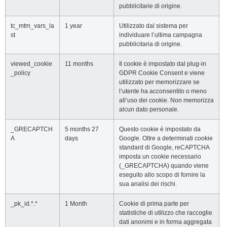
pubblicitarie di origine.
tc_mtm_vars_la
1 year
Utilizzato dal sistema per
st
individuare l’ultima campagna
pubblicitaria di origine.
viewed_cookie
11 months
Il cookie è impostato dal plug-in
_policy
GDPR Cookie Consent e viene
utilizzato per memorizzare se
l’utente ha acconsentito o meno
all’uso dei cookie. Non memorizza
alcun dato personale.
_GRECAPTCH
5 months 27
Questo cookie è impostato da
A
days
Google. Oltre a determinati cookie
standard di Google, reCAPTCHA
imposta un cookie necessario
(_GRECAPTCHA) quando viene
eseguito allo scopo di fornire la
sua analisi dei rischi.
_pk_id.*.*
1 Month
Cookie di prima parte per
statistiche di utilizzo che raccoglie
dati anonimi e in forma aggregata