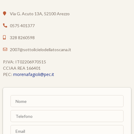
Via G. Acuto 13A, 52100 Arezzo
0575 401377
328 8260598
2007@sottoilcielodellatoscana.it
P.IVA: IT02206970515
CCIAA REA 166401
morenafagioli@pec.it
PEC: