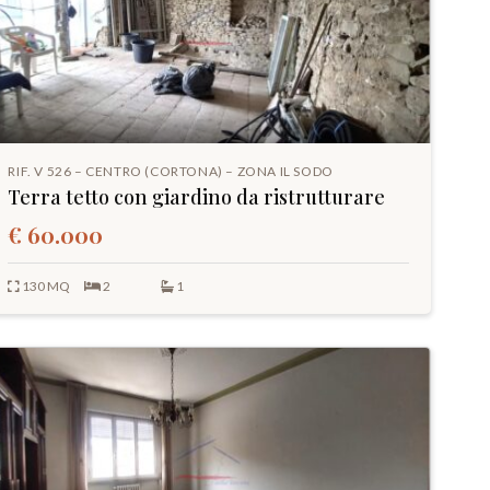
RIF. V 526 – CENTRO (CORTONA) – ZONA IL SODO
Terra tetto con giardino da ristrutturare
€ 60.000
130 MQ
2
1