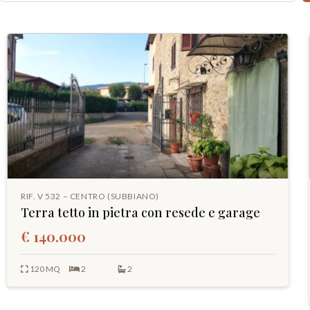
RIF. V 532 – CENTRO (SUBBIANO)
Terra tetto in pietra con resede e garage
€ 140.000
120 MQ
2
2