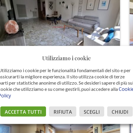
Utilizziamo i cookie
RIF. A 909 – AREZZO CENTRO CITTÀ (AREZZO)
Appartamento
Utilizziamo i cookie per le funzionalità fondamentali del sito e per
assicurarti la migliore esperienza. Il sito utilizza cookie di terze
€ 390.000
parti per statistiche anonime di utilizzo. Se desideri sapere di più su
Cooki
cookie che utilizziamo e su come gestirli, puoi accedere alla
170 MQ
3
2
Policy
ACCETTA TUTTI
RIFIUTA
SCEGLI
CHIUDI