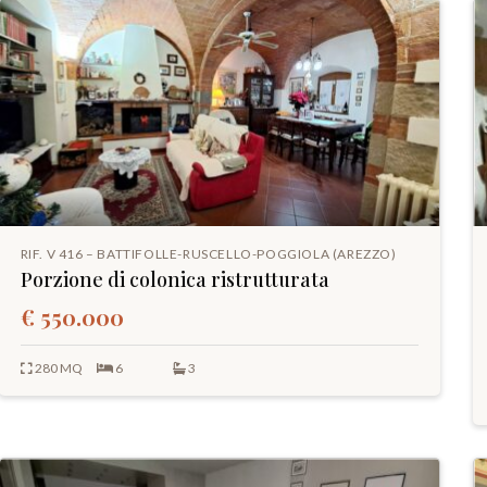
RIF. V 416 – BATTIFOLLE-RUSCELLO-POGGIOLA (AREZZO)
Porzione di colonica ristrutturata
€ 550.000
280 MQ
6
3