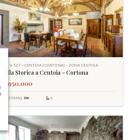
RIF. V 527 – CENTOIA (CORTONA) – ZONA CENTOIA
Villa Storica a Centoia – Cortona
€ 950.000
i
e
1570 MQ
3