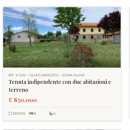
RIF. V 530 – OLMO (AREZZO) – ZONA OLMO
Tenuta indipendente con due abitazioni e
terreno
€ 850.000
580 MQ
8
6