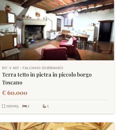
RIF. V 445 – FALCIANO (SUBBIANO)
Terra tetto in pietra in piccolo borgo
Toscano
€ 60.000
100 MQ
2
1