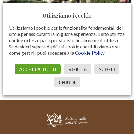
Utilizziamo i cookie
Utilizziamo i cookie per le funzionalità fondamentali del
sito e per assicurarti la migliore esperienza. Il sito utilizza
cookie di terze parti per statistiche anonime di utilizzo.
Se desideri sapere di più sui cookie che utilizziamo e su
RIF. V 485 – CENTRO (LATERINA)
Cookie Policy
come gestirli, puoi accedere alla
Terra tetto con cantine e terreno
€ 110.000
ACCETTA TUTTI
RIFIUTA
SCEGLI
100 MQ
2
1
CHIUDI