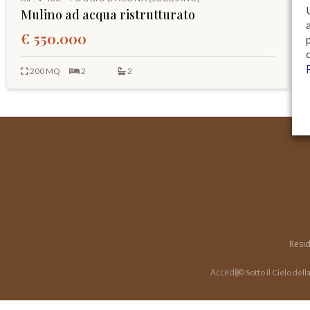
Mulino ad acqua ristrutturato
€ 550.000
200 MQ
2
2
Resid
Accedi
© Sotto il Cielo del