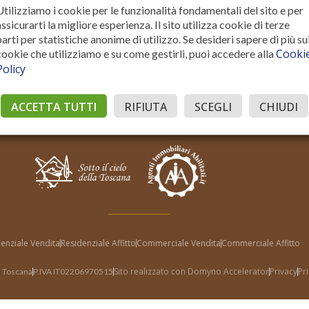
Utilizziamo i cookie per le funzionalità fondamentali del sito e per
assicurarti la migliore esperienza. Il sito utilizza cookie di terze
parti per statistiche anonime di utilizzo. Se desideri sapere di più su
Cooki
cookie che utilizziamo e su come gestirli, puoi accedere alla
Policy
ACCETTA TUTTI
RIFIUTA
SCEGLI
CHIUDI
enziale Vendita
Residenziale Affitto
Commerciale Vendita
Commerciale Affitto
Sito realizzato con Domyno Accelerator
Privacy
Pr
la Toscana
P.IVA IT02206970515