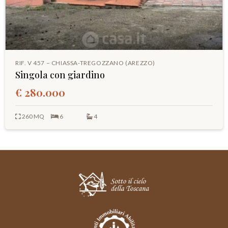
RIF. V 457 – CHIASSA-TREGOZZANO (AREZZO)
Singola con giardino
€ 280.000
260 MQ
6
4