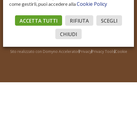
Cookie Policy
come gestirli, puoi accedere alla
ACCETTA TUTTI
RIFIUTA
SCEGLI
Residenziale Vendita
Residenziale Affitto
Commerciale Vendita
Commerciale Affitto
CHIUDI
Accedi
© Sotto il Cielo della Toscana
P.IVA IT02206970515
Sito realizzato con Domyno Accelerator
Privacy
Privacy Tools
Cookie