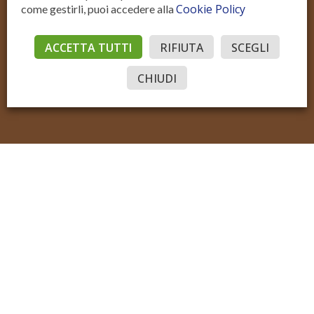
Cookie Policy
come gestirli, puoi accedere alla
Residenziale Vendita
Residenziale Affitto
Commerciale Vendita
Commerciale Affitto
ACCETTA TUTTI
RIFIUTA
SCEGLI
Accedi
© Sotto il Cielo della Toscana
P.IVA IT02206970515
Sito realizzato con Domyno Accelerator
Privacy
Privacy Tools
Cookie
CHIUDI