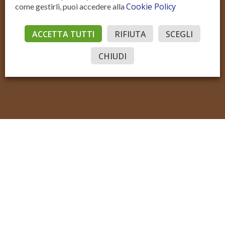
Cookie Policy
come gestirli, puoi accedere alla
Residenziale Vendita
Residenziale Affitto
Commerciale Vendita
ACCETTA TUTTI
RIFIUTA
SCEGLI
Commerciale Affitto
CHIUDI
Accedi
© Sotto il Cielo della Toscana
P.IVA IT02206970515
Sito realizzato con Domyno Accelerator
Privacy
Privacy Tools
Cookie