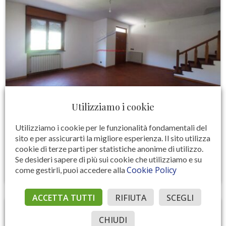
Utilizziamo i cookie
RIF. AFF. 102 – CENTRO (CAPOLONA)
Tetta tetto non arredato
Utilizziamo i cookie per le funzionalità fondamentali del
sito e per assicurarti la migliore esperienza. Il sito utilizza
€ 650
cookie di terze parti per statistiche anonime di utilizzo.
Se desideri sapere di più sui cookie che utilizziamo e su
Cookie Policy
come gestirli, puoi accedere alla
110 MQ
3
2
ACCETTA TUTTI
RIFIUTA
SCEGLI
CHIUDI