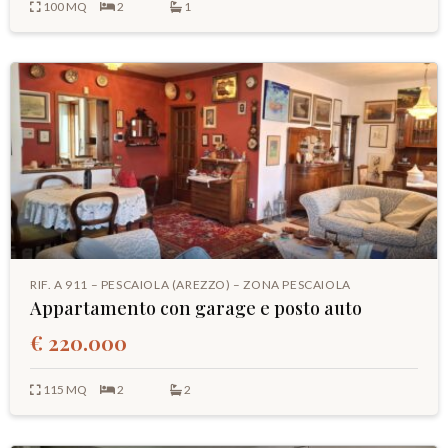
100 MQ
2
1
RIF. A 911 – PESCAIOLA (AREZZO) – ZONA PESCAIOLA
Appartamento con garage e posto auto
€ 220.000
115 MQ
2
2