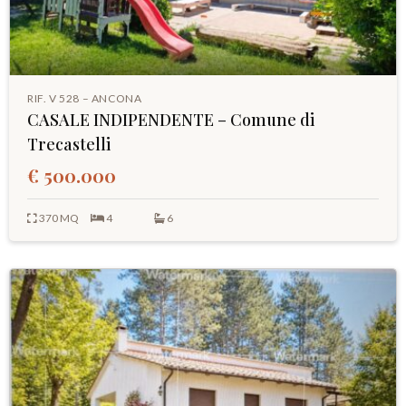
RIF. V 528 – ANCONA
CASALE INDIPENDENTE – Comune di
Trecastelli
€ 500.000
370 MQ
4
6