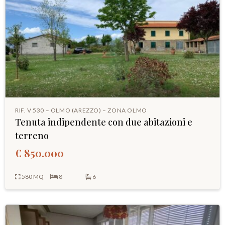
RIF. V 530 – OLMO (AREZZO) – ZONA OLMO
Tenuta indipendente con due abitazioni e
terreno
€ 850.000
580 MQ
8
6