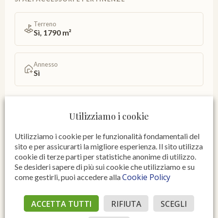
Terreno
Sì, 1790 m²
Annesso
Sì
IMPIANTI E COMFORT
Utilizziamo i cookie
Riscaldamento
Utilizziamo i cookie per le funzionalità fondamentali del
Assente
sito e per assicurarti la migliore esperienza. Il sito utilizza
cookie di terze parti per statistiche anonime di utilizzo.
Se desideri sapere di più sui cookie che utilizziamo e su
Infissi esterni
Cookie Policy
come gestirli, puoi accedere alla
vetro/legno
ACCETTA TUTTI
RIFIUTA
SCEGLI
ENERGIA