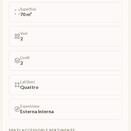
Superficie
70 m²
Vani
2
Livelli
2
Lati liberi
Quattro
Esposizione
Esterna Interna
SPAZI ACCESSORI E PERTINENZE