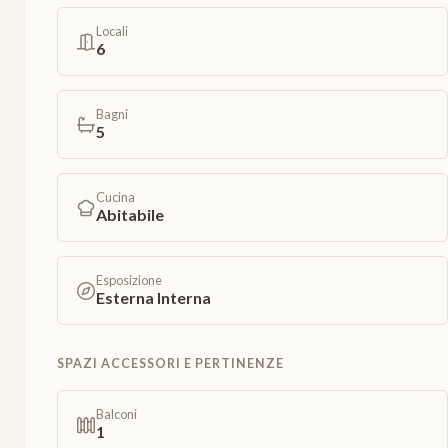
Locali
6
Bagni
5
Cucina
Abitabile
Esposizione
Esterna Interna
SPAZI ACCESSORI E PERTINENZE
Balconi
1