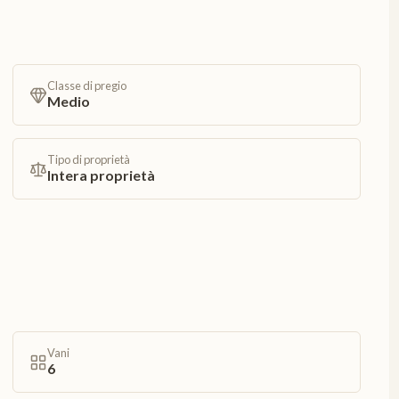
Classe di pregio
Medio
Tipo di proprietà
Intera proprietà
Vani
6