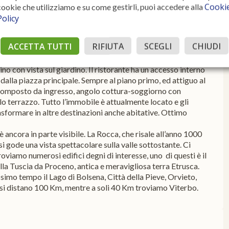
Cooki
cookie che utilizziamo e su come gestirli, puoi accedere alla
Policy
 su due livelli e distinta in due unità con destinazione parte
30 è completamente indipendente, con doppio ingresso ed è
ACCETTA TUTTI
RIFIUTA
SCEGLI
CHIUDI
con attività di bar – sala da tè, grande cucina con accesso
posti nel seminterrato. Piano primo: Ampia sala ristorante di
o con vista sul giardino. Il ristorante ha un accesso interno
alla piazza principale. Sempre al piano primo, ed attiguo al
composto da ingresso, angolo cottura-soggiorno con
 terrazzo. Tutto l’immobile è attualmente locato e gli
sformare in altre destinazioni anche abitative. Ottimo
 ancora in parte visibile. La Rocca, che risale all’anno 1000
si gode una vista spettacolare sulla valle sottostante. Ci
oviamo numerosi edifici degni di interesse, uno di questi è il
lla Tuscia da Proceno, antica e meravigliosa terra Etrusca.
simo tempo il Lago di Bolsena, Città della Pieve, Orvieto,
i distano 100 Km, mentre a soli 40 Km troviamo Viterbo.