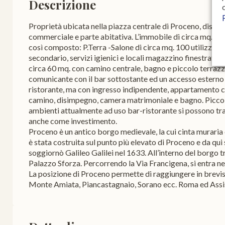
Descrizione
Proprietà ubicata nella piazza centrale di Proceno, disposta
commerciale e parte abitativa. L’immobile di circa mq. 2
così composto: P.Terra -Salone di circa mq. 100 utilizzato 
secondario, servizi igienici e locali magazzino finestrati 
circa 60 mq. con camino centrale, bagno e piccolo terrazzin
comunicante con il bar sottostante ed un accesso esterno d
ristorante, ma con ingresso indipendente, appartamento 
camino, disimpegno, camera matrimoniale e bagno. Piccolo
ambienti attualmente ad uso bar-ristorante si possono tra
anche come investimento.
Proceno è un antico borgo medievale, la cui cinta muraria è
è stata costruita sul punto più elevato di Proceno e da qui 
soggiornò Galileo Galilei nel 1633. All’interno del borgo tr
Palazzo Sforza. Percorrendo la Via Francigena, si entra ne
La posizione di Proceno permette di raggiungere in brevis
Monte Amiata, Piancastagnaio, Sorano ecc. Roma ed Assis