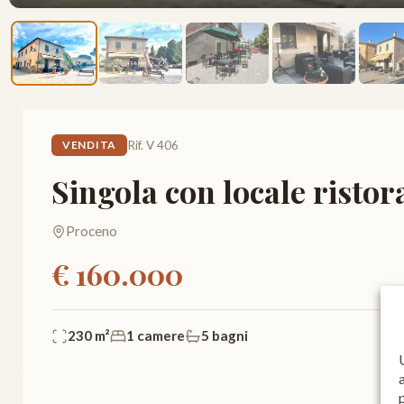
Rif. V 406
VENDITA
Singola con locale risto
Proceno
€ 160.000
230 m²
1 camere
5 bagni