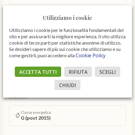
Vani
Utilizziamo i cookie
1
Utilizziamo i cookie per le funzionalità fondamentali del
sito e per assicurarti la migliore esperienza. Il sito utilizza
SPAZI ACCESSORI E PERTINENZE
cookie di terze parti per statistiche anonime di utilizzo.
Se desideri sapere di più sui cookie che utilizziamo e su
Cookie Policy
come gestirli, puoi accedere alla
Posto auto / Garage
1, Box, 22 m²
ACCETTA TUTTI
RIFIUTA
SCEGLI
IMPIANTI E COMFORT
CHIUDI
ENERGIA
Classe energetica
G (post 2015)