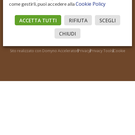
Cookie Policy
come gestirli, puoi accedere alla
ACCETTA TUTTI
RIFIUTA
SCEGLI
Residenziale Vendita
Residenziale Affitto
Commerciale Vendita
Commerciale Affitto
CHIUDI
Accedi
© Sotto il Cielo della Toscana
P.IVA IT02206970515
Sito realizzato con Domyno Accelerator
Privacy
Privacy Tools
Cookie