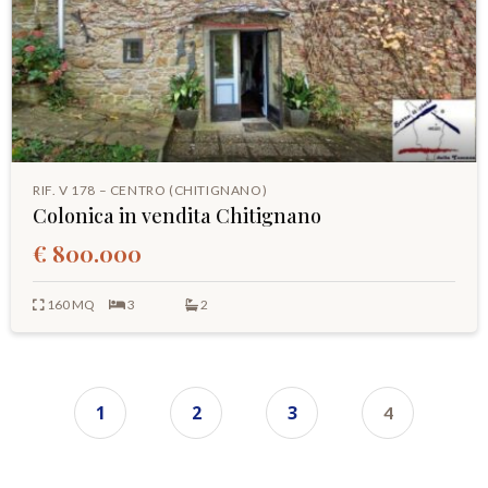
RIF. V 178 – CENTRO (CHITIGNANO)
Colonica in vendita Chitignano
€ 800.000
160 MQ
3
2
1
2
3
4