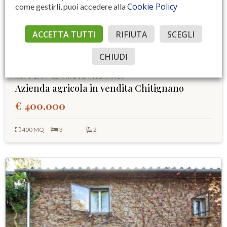
Cookie Policy
come gestirli, puoi accedere alla
ACCETTA TUTTI
RIFIUTA
SCEGLI
CHIUDI
RIF. V 179 – CENTRO (CHITIGNANO)
Azienda agricola in vendita Chitignano
€ 400.000
400 MQ
3
2